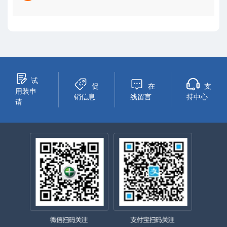
试
促
在
支
用装申
销信息
线留言
持中心
请