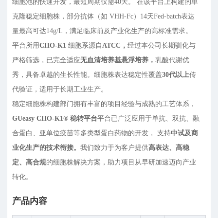
细胞池的快速开发，最短周期仅需40天。 在该平台上构建的单
克隆稳定细胞株，部分抗体（如 VHH-Fc）14天Fed-batch表达
量最高可达14g/L，满足临床前及产业化生产的高标准需求。
平台所用
CHO-K1
细胞系源自
ATCC，
经过本公司长期驯化与
严格筛选，已完全适应
无血清培养基悬浮培养，
乳酸代谢优
秀，具备卓越的生长性能。细胞株表达稳定性覆盖
30代以上
传
代验证，适用于长期工业生产。
稳定细胞株构建部门拥有丰富的项目经验与成熟的工艺体系，
GUeasy CHO-K1® 稳转平台
平台已广泛应用于单抗、双抗、融
合蛋白、亚单位疫苗等多类型蛋白药物的开发， 支持
中试及商
业化生产的技术衔接。
我们致力于为客户提供
高表达、高稳
定、高合规
的细胞株解决方案，助力项目从早研加速迈向产业
转化。
产品内容