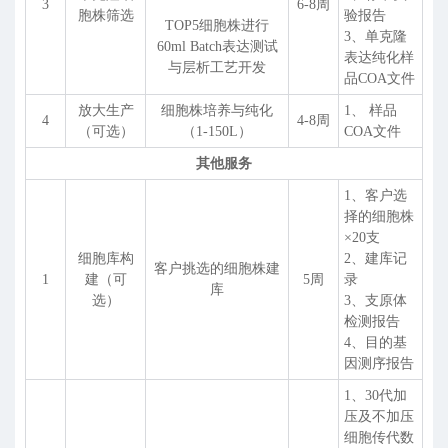
3
6-8周
胞株筛选
验报告
TOP5细胞株进行
3、单克隆
60ml Batch表达测试
表达纯化样
与层析工艺开发
品COA文件
放大生产
细胞株培养与纯化
1、 样品
4
4-8周
（可选）
（1-150L）
COA文件
其他服务
1、客户选
择的细胞株
×20支
细胞库构
2、建库记
客户挑选的细胞株建
1
建（可
5周
录
库
选）
3、支原体
检测报告
4、目的基
因测序报告
1、30代加
压及不加压
细胞传代数