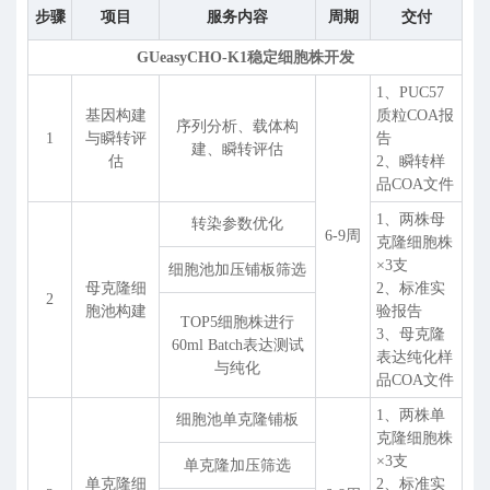
步骤
项目
服务内容
周期
交付
GUeasyCHO-K1稳定细胞株开发
1、PUC57
基因构建
质粒COA报
序列分析、载体构
1
与瞬转评
告
建、瞬转评估
估
2、瞬转样
品COA文件
1、两株母
转染参数优化
6-9周
克隆细胞株
×3支
细胞池加压铺板筛选
母克隆细
2、标准实
2
胞池构建
验报告
TOP5细胞株进行
3、母克隆
60ml Batch表达测试
表达纯化样
与纯化
品COA文件
1、两株单
细胞池单克隆铺板
克隆细胞株
×3支
单克隆加压筛选
单克隆细
2、标准实