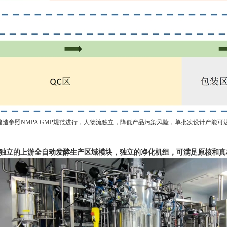
造参照NMPA GMP规范进行，人物流独立，降低产品污染风险，单批次设计产能可达1
个独立的上游全自动发酵生产区域模块，独立的净化机组，可满足原核和真