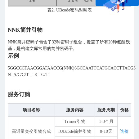
表2. UBcode密码对照表
在线咨询
NNK简并引物
NNK简并密码子包含了32种密码子组合，覆盖了所有20种氨酸残
基，是构建文库常用的简并密码子。
示例
5GGCCCTAACGGATAACCG(NNK)6GCCAATTCATGCACCTTACG3
N=A/C/G/T， K =G/T
服务订购
项目名称
服务内容
服务周期
价格
Trimer引物
1-3个月
高通量突变引物合成
IUBcode简并引物
8-10天
询价