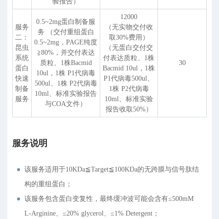
验报告）
12000
0.5~2mg蛋白制备服
服务
（无实物交付收
务 （交付重组蛋白
二：
取30%费用）
0.5~2mg，PAGE纯度
昆虫
（无蛋白交付交
≧80%，并交付表达
系统
付表达质粒、1株
质粒、1株Bacmid
30
蛋白
Bacmid 10ul，1株
10ul，1株 P1代病毒
快速
P1代病毒500ul、
500ul、1株 P2代病毒
制备
1株 P2代病毒
10ml、标准实验报告
服务
10ml、标准实验
与COA文件）
报告收取50%）
服务说明
该服务适用于10KDa≦Target≦100KDa的无跨膜与信号肽结
构的重组蛋白；
该服务包含蛋白变复性，最终缓冲波可能会含有≤500mM
L-Arginine、≤20% glycerol、≤1% Detergent；