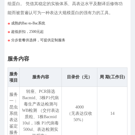
组蛋白。 凭借其稳定的实验体系、高表达水平及翻译后修饰功
能而被普遍认可为一种表达大规模蛋白的强有力的工具。
成熟的Bac-to-Bac系统
超低折扣，2500元起
分步套餐供选择，可提供定制服务
服务内容
服务
服务内容
目录价（元）
周 期(工作日)
项目
转座、PCR筛选
服务
Bacmid、3株P1代病
一：
毒生产表达检测与
昆虫
4000
WB检测 （交付表达
系统
（无表达仅收
14
质粒、1株Bacmid
表达
50%）
10ul，1株 P1代病毒
鉴定
500ul、表达检测实
服务