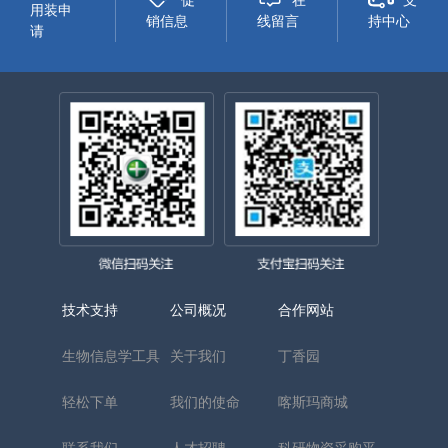
促
在
支
用装申
销信息
线留言
持中心
请
技术支持
公司概况
合作网站
生物信息学工具
关于我们
丁香园
轻松下单
我们的使命
喀斯玛商城