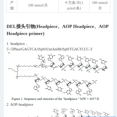
产
十万条/月(1
100 mmol/
100 mmol/月
能
μmol/条)
月
DEL接头引物(Headpiece、AOP Headpiece、AOP
Headpiece primer)
1. headpiece，
5′-/5Phos/GAGTCA/iSp9/iUniAmM/iSp9/TGACTCCC-3′
2. AOP-headpiece