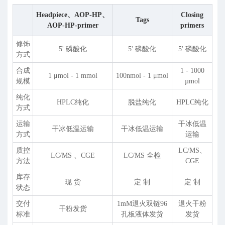
Headpiece、AOP-HP、
Closing
Tags
AOP-HP-primer
primers
修饰
5' 磷酸化
5' 磷酸化
5' 磷酸化
方式
合成
1 - 1000
1 μmol - 1 mmol
100nmol - 1 μmol
规模
µmol
纯化
HPLC纯化
脱盐纯化
HPLC纯化
方式
运输
干冰低温
干冰低温运输
干冰低温运输
方式
运输
质控
LC/MS、
LC/MS 、CGE
LC/MS 全检
方法
CGE
库存
现 货
定 制
定 制
状态
交付
1mM退火双链96
退火干粉
干粉发货
标准
孔板液体发货
发货