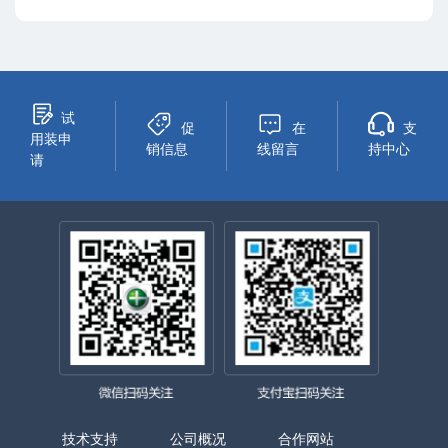
试
促
在
支
用装申
销信息
线留言
持中心
请
技术支持
公司概况
合作网站