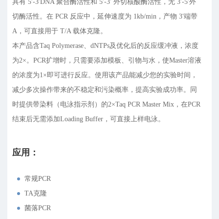
具有 5′-3′DNA 聚合酶活性和 5′-3′ 外切核酸酶活性，无 3′-5′外
切酶活性。在 PCR 反应中，延伸速度为 1kb/min，产物 3′端带
A，可直接用于 T/A 载体克隆。
本产品含Taq Polymerase、dNTPs及优化后的反应缓冲液，浓度
为2×。PCR扩增时，只需要添加模板、引物与水，使Master溶液
的浓度为1×即可进行反应。使用该产品能减少您的实验时间，
减少多次操作带来的不稳定和污染概率，提高实验成功率。同
时提供带染料（电泳指示剂）的2×Taq PCR Master Mix，在PCR
结束后无需添加Loading Buffer，可直接上样电泳。
应用：
常规PCR
TA克隆
菌落PCR