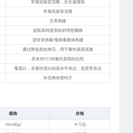
常规实验室克隆，生长速度快
常规实验室克隆
文库构建
提取高纯度质粒的理想菌株
逆转录病毒/慢病毒载体构建
通过降低质粒拷贝，用于毒性基因克隆
具有对CCDB毒性基因的抗性
毒蛋白，非毒性蛋白的高水平表达，低背景表达
补充稀有密码子
规格
价格
10x100
μ
l
￥75元