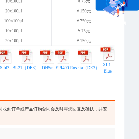
10x100
μ
l
￥75元
20x100
μ
l
￥150元
100×100
μ
l
￥750元
在线咨询
10x100
μ
l
￥75元
20x100
μ
l
￥150元
XL1-
Stbl3
BL21（DE3）
DH5α
EPI400
Rosetta（DE3）
Blue
司收到订单或产品订购合同会及时与您回复及确认，并安