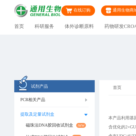
在线订购
通用生物商
首页
科研服务
体外诊断原料
药物研发CRO/
试剂产品
首页
PCR相关产品
提取及定量试剂盒
本产品利用基因改造
磁珠法DNA胶回收试剂盒
new
含优化的2×GUeas