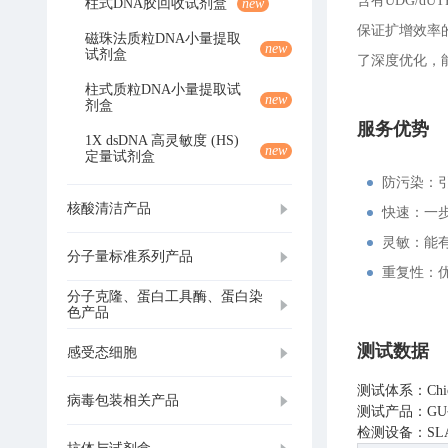
含有UDG/d
柱式DNA胶回收试剂盒
new
保证扩增效率
磁珠法质粒DNA小量提取
new
试剂盒
了深度优化，
柱式质粒DNA小量提取试
new
剂盒
服务优势
1X dsDNA 高灵敏度 (HS)
new
定量试剂盒
防污染：
核酸清洁产品
快速：一
灵敏：能
分子量标准系列产品
重复性：
分子克隆、蛋白工具酶、蛋白染
色产品
测试数据
感受态细胞
测试体系：Chick
病毒包装相关产品
测试产品：GU
检测设备：SLA