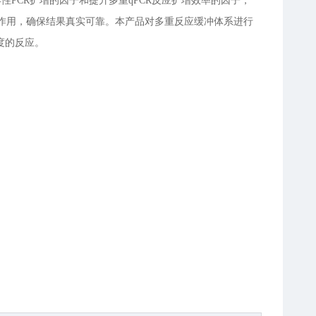
异性PCR扩增的因子和提升多重qPCR反应扩增效率的因子，
作用，确保结果真实可靠。本产品对多重反应缓冲体系进行
度的反应。