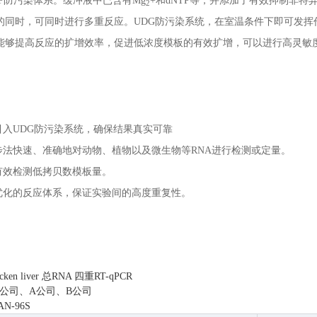
UTP防污染体系。缓冲液中已含有Mg
+和dNTP等，并添加了有效抑制非特
2
的同时，可同时进行多重反应。UDG防污染系统，在室温条件下即可发挥
能够提高反应的扩增效率，促进低浓度模板的有效扩增，可以进行高灵敏
引入UDG防污染系统，确保结果真实可靠
步法快速、准确地对动物、植物以及微生物等RNA进行检测或定量。
有效检测低拷贝数模板量。
优化的反应体系，保证实验间的高度重复性。
en liver 总RNA 四重RT-qPCR
公司、A公司、B公司
N-96S