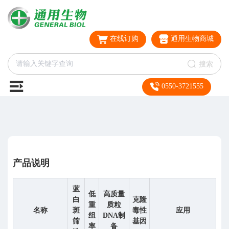
在线订购
通用生物商城
搜索
0550-3721555
产品说明
蓝
低
高质量
白
克隆
重
质粒
名称
斑
毒性
应用
组
DNA制
筛
基因
率
备