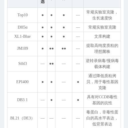
选
常规实验室克隆，
Top10
●
●
●
—
生长速度快
DH5α
●
●
●
—
常规实验室克隆
XL1-Blue
●
●
●
—
文库构建
提取高纯度质粒的
JM109
●
●●
●●
—
理想菌株
逆转录病毒/慢病毒
Stbl3
—
●●
—
—
载体构建
通过降低质粒拷
EPI400
●
●
—
●
贝，用于毒性基因
克隆
具有对CCDB毒性
DB3.1
—
●
—
●
基因的抗性
毒蛋白，非毒性蛋
BL21（DE3）
—
—
—
—
白的高水平表达，
低背景表达