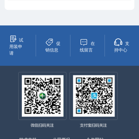
试
促
在
支
用装申
销信息
线留言
持中心
请