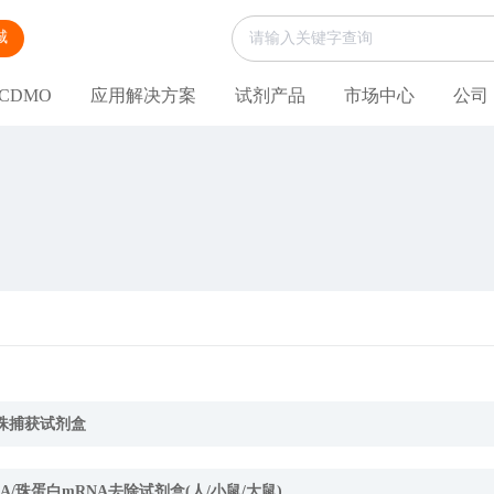
城
CDMO
应用解决方案
试剂产品
市场中心
公司
磁珠捕获试剂盒
NA/珠蛋白mRNA去除试剂盒(人/小鼠/大鼠)