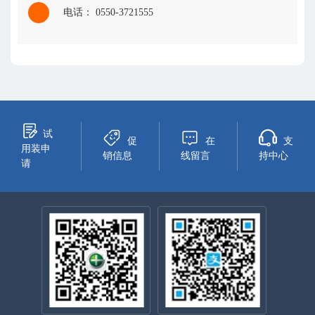
电话： 0550-3721555
试
促
在
支
用装申
销信息
线留言
持中心
请