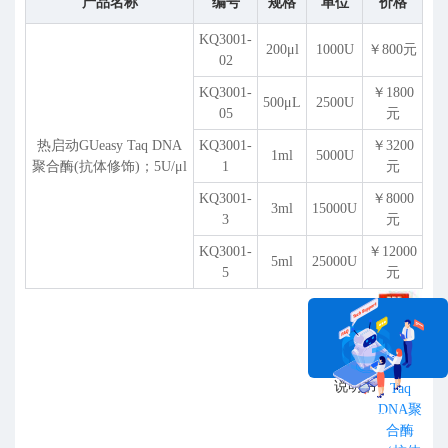
产品名称
编号
规格
单位
价格
KQ3001-
200
μ
l
1000U
￥800元
02
KQ3001-
￥1800
500μL
2500U
05
元
热启动GUeasy Taq DNA
KQ3001-
￥3200
1ml
5000U
聚合酶(抗体修饰)；5U/
μ
l
1
元
KQ3001-
￥8000
3ml
15000U
3
元
KQ3001-
￥12000
5ml
25000U
5
元
热启动
GUeasy
说明书
Taq
DNA聚
在线咨询
合酶