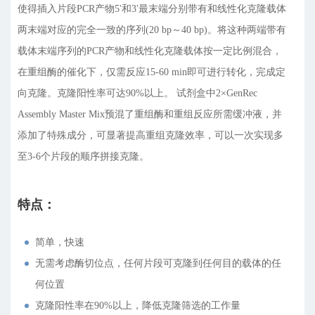
使得插入片段PCR产物5'和3'最末端分别带有和线性化克隆载体
两末端对应的完全一致的序列(20 bp～40 bp)。将这种两端带有
载体末端序列的PCR产物和线性化克隆载体按一定比例混合，
在重组酶的催化下，仅需反应15-60 min即可进行转化，完成定
向克隆。克隆阳性率可达90%以上。 试剂盒中2×GenRec
Assembly Master Mix预混了重组酶和重组反应所需缓冲液，并
添加了特殊成分，可显著提高重组克隆效率，可以一次实现多
至3-6个片段的顺序拼接克隆。
特点：
简单，快速
无需考虑酶切位点，任何片段可克隆到任何目的载体的任
何位置
克隆阳性率在90%以上，降低克隆筛选的工作量