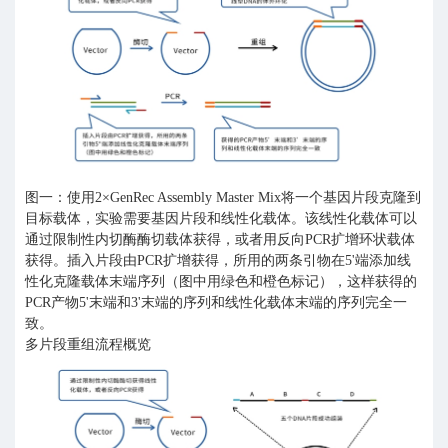
图一：使用2×GenRec Assembly Master Mix将一个基因片段克隆到
目标载体，实验需要基因片段和线性化载体。该线性化载体可以
通过限制性内切酶酶切载体获得，或者用反向PCR扩增环状载体
获得。插入片段由PCR扩增获得，所用的两条引物在5'端添加线
性化克隆载体末端序列（图中用绿色和橙色标记），这样获得的
PCR产物5'末端和3'末端的序列和线性化载体末端的序列完全一
致。
多片段重组流程概览