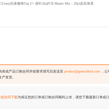
GUeasy抗体修饰Taq U+ 探针法qPCR Master Mix；20
μ
l反应体系
购表或产品订购合同并按要求填写后发送至
product@generalbiol.com
，公
生产发货。
单或合同下载
为保证您的订单或订购合同顺利上传，请您下载最新订单或