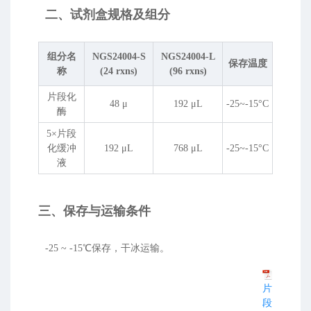
二、试剂盒规格及组分
组分名
NGS24004-S
NGS24004-L
保存温度
称
(24 rxns)
(96 rxns)
片段化
48 μ
192 μL
-25~-15°C
酶
5×片段
化缓冲
192 μL
768 μL
-25~-15°C
液
三、保存与运输条件
-25 ~ -15℃保存，干冰运输。
片
段