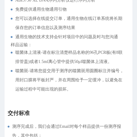
ABI3730 XL DNA序列分析仪进行序列分析
免费提供通用生物通用引物
您可以选择在线提交订单，通用生物在线订单系统将长期
保存您的订单信息以及测序结果
通用生物的技术支持会针对项目中的问题及时与您沟通
样品运输：
噬菌体上清液-请在标注清楚样品名称的96孔PCR板(有8联
排管盖)或者1.5ml离心管中提供50μl噬菌体上清液。
噬菌斑-请将您提交用于测序的噬菌斑用圆圈标注并编号，
用封口膜将平板封严，并在周围给予一定缓冲，以避免在
运输过程中可能出现的损坏。
交付标准
测序完成后，我们会通过Email对每个样品提供一份测序报
告，其中包括：