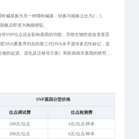
嘌呤碱基换为另一种嘌呤碱基，转换与颠换之比为2：1。
发脱氨后即变为胸腺嘧啶。
有些SNP位点还会影响基因的功能，导致生物性状改变甚至
卫星DNA重复序列后的第三代DNA水平遗传多态性标记，是
生物的起源、进化及迁移等方面）和疾病相关基因的研究，
SNP基因分型价格
位点调试费
位点检测费
200元/位点
4元/位点/样本
200元/位点
6元/位点/样本