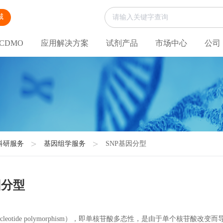
城
CDMO
应用解决方案
试剂产品
市场中心
公司
科研服务
基因组学服务
SNP基因分型
因分型
le nucleotide polymorphism），即单核苷酸多态性，是由于单个