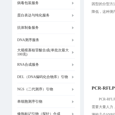
病毒包装服务
因型的分型方
降低，这种测
蛋白表达与纯化服务
抗体制备服务
DNA测序服务
大规模寡核苷酸合成(单批次最大
100克)
RNA合成服务
DEL（DNA编码化合物库）引物
PCR-RFL
NGS（二代测序）引物
PCR-
单细胞测序引物
需要大量人力
修饰标记引物（探针）合成
测的几个SN