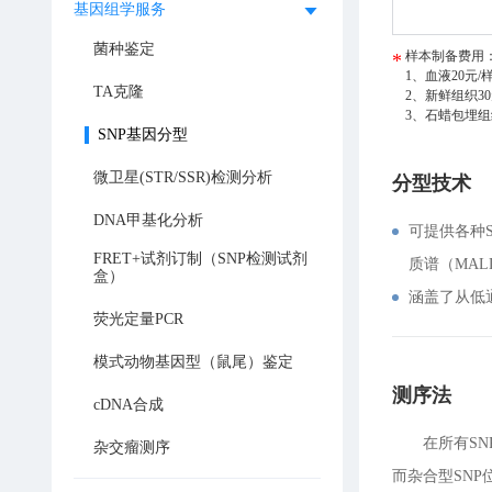
基因组学服务
菌种鉴定
样本制备费用
1、血液20元/
TA克隆
2、新鲜组织3
3、石蜡包埋组
SNP基因分型
微卫星(STR/SSR)检测分析
分型技术
DNA甲基化分析
可提供各种S
FRET+试剂订制（SNP检测试剂
质谱（MAL
盒）
涵盖了从低
荧光定量PCR
模式动物基因型（鼠尾）鉴定
测序法
cDNA合成
在所有S
杂交瘤测序
而杂合型SN