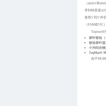
（allele1
序列特异退火
发挥5’到3’
（FAM或VI
Taqma
探针较短（~
较短探针提
小沟结合物
TaqMan
由于MGB