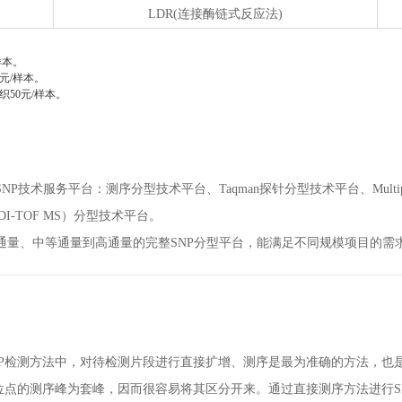
LDR(连接酶链式反应法)
：
样本。
0元/样本。
织50元/样本。
NP技术服务平台：测序分型技术平台、Taqman探针分型技术平台、Multipl
DI-TOF MS）分型技术平台。
通量、中等通量到高通量的完整SNP分型平台，能满足不同规模项目的需
NP检测方法中，对待检测片段进行直接扩增、测序是最为准确的方法，也是
P位点的测序峰为套峰，因而很容易将其区分开来。通过直接测序方法进行SN