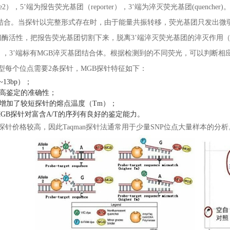
和allele2），5’端为报告荧光基团（reporter），3’端为淬灭荧光基团(q
结合。当探针以完整形式存在时，由于能量共振转移，荧光基团只发出微弱
外切酶活性，把报告荧光基团切割下来，脱离3’端淬灭荧光基团的淬灭作用（q
C），3’端标有MGB淬灭基团结合体。根据检测到的不同荧光，可以判断相
n分型每个位点需要2条探针，MGB探针特征如下：
13bp）；
高鉴定的准确性；
增加了较短探针的熔点温度（Tm）；
® MGB探针对富含A/T的序列有良好的鉴定能力。
探针价格较高，因此Taqman探针法通常用于少量SNP位点大量样本的分析