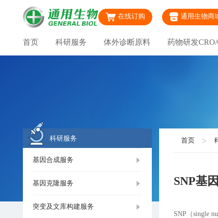
在线订购
通用生物商
首页
科研服务
体外诊断原料
药物研发CRO/
科研服务
首页
基因合成服务
SNP基
基因克隆服务
突变及文库构建服务
SNP（sing