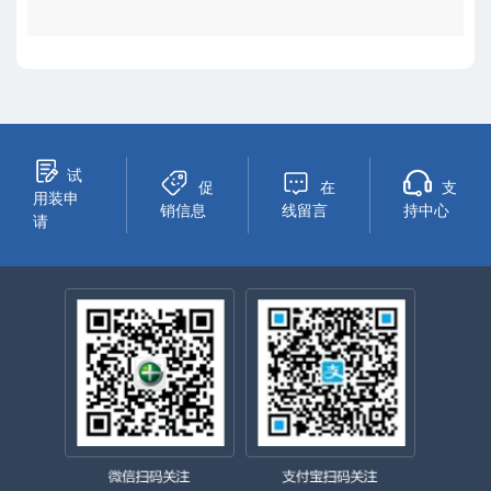
试
促
在
支
用装申
销信息
线留言
持中心
请