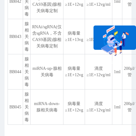
BB042
关
1ml
CAS9基因)腺相
≥1E+12vg
≥1E+12vg/ml
管
病
关病毒定制
毒
腺
RNAi/sgRNA(仅
相
含sgRNA，不含
病毒量
滴度
200
μ
l/
BB043
关
1ml
CAS9基因)腺相
≥1E+13vg
≥1E+13vg/ml
管
病
关病毒定制
毒
腺
在线咨询
相
miRNA-up-腺相
病毒量
滴度
200
μ
l/
BB044
关
1ml
关病毒
≥1E+12vg
≥1E+12vg/ml
管
病
毒
腺
相
miRNA-down-
病毒量
滴度
200
μ
l/
BB045
关
1ml
腺相关病毒
≥1E+12vg
≥1E+12vg/ml
管
病
毒