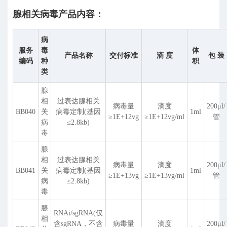
腺相关病毒产品内容：
病
服务
毒
体
产品名称
交付标准
滴 度
包 装
编码
种
积
类
腺
相
过表达腺相关
病毒量
滴度
200
μ
l/
BB040
关
病毒定制(基因
1ml
≥1E+12vg
≥1E+12vg/ml
管
病
≤2.8kb)
毒
腺
相
过表达腺相关
病毒量
滴度
200
μ
l/
BB041
关
病毒定制(基因
1ml
≥1E+13vg
≥1E+13vg/ml
管
病
≤2.8kb)
毒
腺
RNAi/sgRNA(仅
相
含sgRNA，不含
病毒量
滴度
200
μ
l/