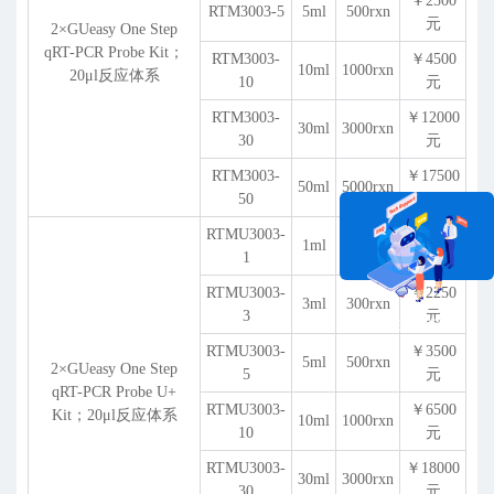
￥2500
RTM3003-5
5ml
500rxn
元
2×GUeasy One Step
qRT-PCR Probe Kit；
RTM3003-
￥4500
10ml
1000rxn
20
μ
l反应体系
10
元
RTM3003-
￥12000
30ml
3000rxn
30
元
RTM3003-
￥17500
50ml
5000rxn
50
元
RTMU3003-
1ml
100rxn
￥800元
1
RTMU3003-
￥2250
3ml
300rxn
3
元
在线咨询
RTMU3003-
￥3500
5ml
500rxn
2×GUeasy One Step
5
元
qRT-PCR Probe U+
RTMU3003-
￥6500
Kit；20
μ
l反应体系
10ml
1000rxn
10
元
RTMU3003-
￥18000
30ml
3000rxn
30
元