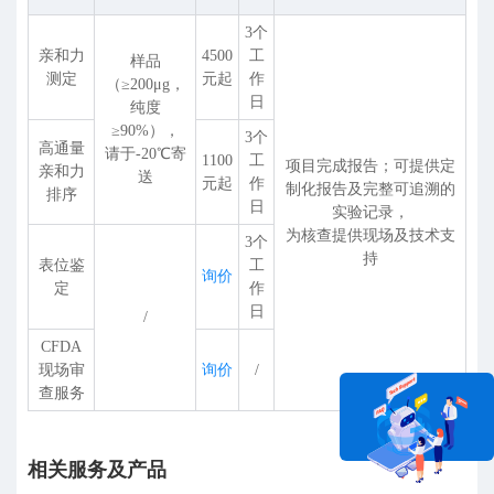
3个
亲和力
4500
工
样品
测定
元起
作
（≥200
μ
g，
日
纯度
≥90%），
3个
高通量
请于-20℃寄
1100
工
项目完成报告；可提供定
亲和力
送
元起
作
制化报告及完整可追溯的
排序
日
实验记录，
为核查提供现场及技术支
3个
持
表位鉴
工
询价
定
作
日
/
CFDA
现场审
询价
/
查服务
相关服务及产品