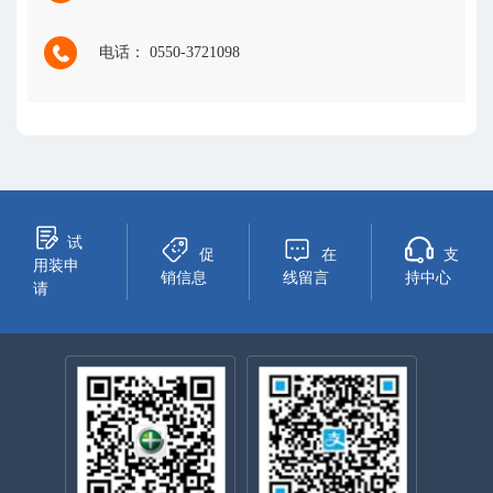
电话： 0550-3721098
试
促
在
支
用装申
销信息
线留言
持中心
请