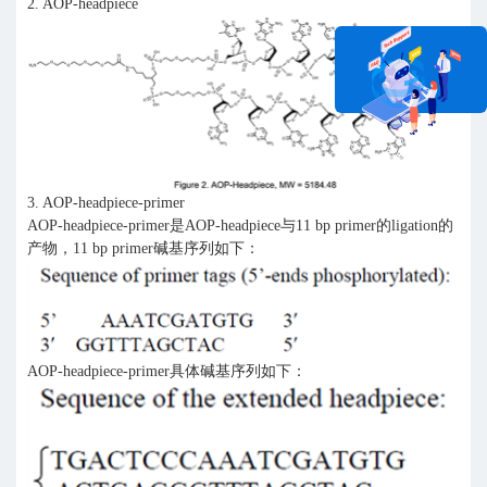
2. AOP-headpiece
在线咨询
3. AOP-headpiece-primer
AOP-headpiece-primer是AOP-headpiece与11 bp primer的ligation的
产物，11 bp primer碱基序列如下：
AOP-headpiece-primer具体碱基序列如下：