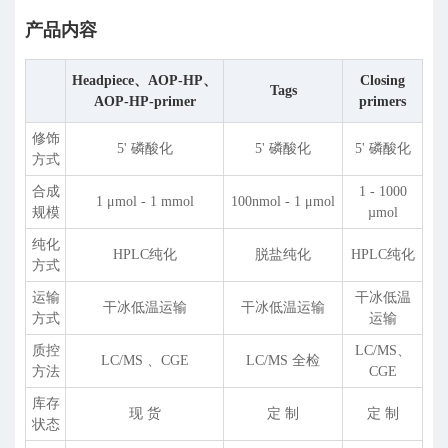
产品内容
Headpiece、AOP-HP、
Closing
Tags
AOP-HP-primer
primers
修饰
5' 磷酸化
5' 磷酸化
5' 磷酸化
方式
合成
1 - 1000
1 μmol - 1 mmol
100nmol - 1 μmol
规模
µmol
纯化
HPLC纯化
脱盐纯化
HPLC纯化
方式
运输
干冰低温
干冰低温运输
干冰低温运输
方式
运输
质控
LC/MS、
LC/MS 、CGE
LC/MS 全检
方法
CGE
库存
现 货
定 制
定 制
状态