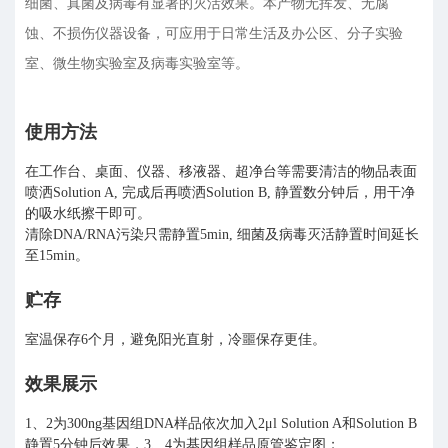
细菌、真菌及病毒有显著的灭活效果。本产物无挥发、无腐
蚀、不损伤仪器设备，可应用于日常生活及办公区、分子实验
室、微生物实验室及病毒实验室等。
使用方法
在工作台、桌面、仪器、移液器、超净台等需要清洁的物品表面
喷洒Solution A, 完成后再喷洒Solution B, 静置数分钟后，用干净
的吸水纸擦干即可。
清除DNA/RNA污染只需静置5min, 细菌及病毒灭活静置时间延长
至15min。
贮存
室温保存6个月，避免阳光直射，冷噩保存更佳。
效果展示
1、2为300ng基因组DNA样品依次加入2
μ
l Solution A和Solution B
静置5分钟后效果，3、4为基因组样品原管鉴定图；