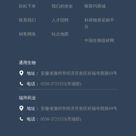
轻松下单
我们的使命
喀斯玛商城
联系我们
人才招聘
科研物资采购平
台
销售网络
站点地图
中国生物器材网
通用生物
地址：
安徽省滁州市经济开发区祈福寺西路69号
电话：
0550-3721555(市场部)
瑞拜药业
地址：
安徽省滁州市经济开发区祈福寺西路69号
电话：
0550-3721555(市场部)