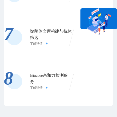
7
噬菌体文库构建与抗体
筛选
在线咨询
了解详情
8
Biacore亲和力检测服
务
了解详情