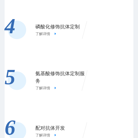
4
磷酸化修饰抗体定制
了解详情
5
氨基酸修饰抗体定制服
务
了解详情
6
配对抗体开发
了解详情