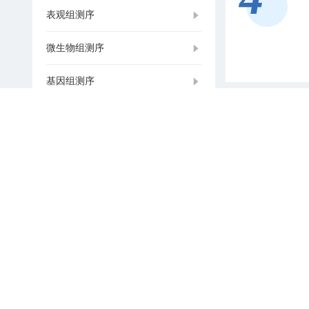
表观组测序
微生物组测序
基因组测序
基因组学服务
病毒包装服务
蛋白表达与纯化服务
抗体制备服务
DNA测序服务
大规模寡核苷酸合成(单批次最大
100克)