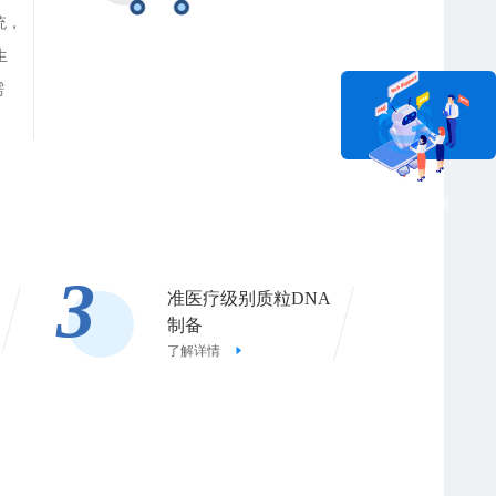
统，
生
需
在线咨询
3
准医疗级别质粒DNA
制备
了解详情