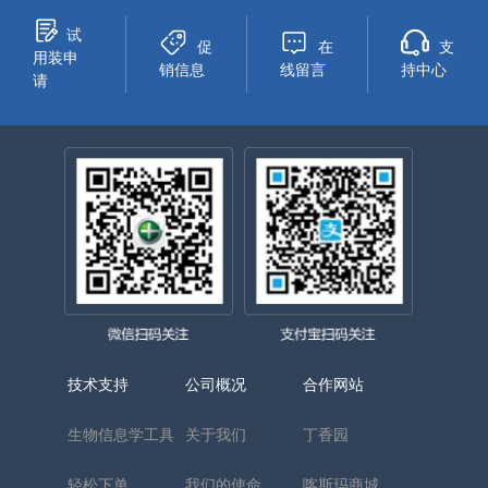
试
促
在
支
用装申
销信息
线留言
持中心
请
技术支持
公司概况
合作网站
生物信息学工具
关于我们
丁香园
轻松下单
我们的使命
喀斯玛商城